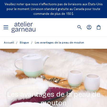
P
Veuillez noter que nous n'effectuons pas de livraisons aux États-Unis
A
pour le moment.
Livraison standard gratuite
au Canada pour toute
commande de plus de 150 $.
S
S
E
R
A
Accueil
/
Blogue
/
Les avantages de la peau de mouton
U
C
O
N
T
E
N
U
18 décembre 2023
6 min de lecture
Les avantages de la peau de
mouton