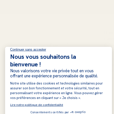
Hom
Fem
Enfan
Mais
Trouv
Notre
L'atel
Blog
Pantoufles Garneau → Atelier
Garneau
441 Boul. Industriel, Val-des-
Sources, J1T 4R3, Québec,
Canada