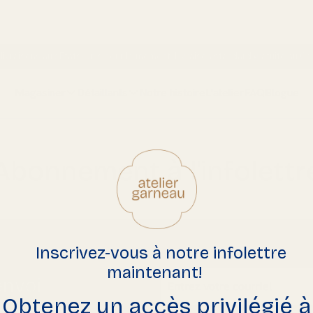
 livraisons aux États-Unis pour le moment.
Livraison standard gratuite
au Can
Magasiner
Détaillants
Notre histoire
L'atelier
FAQ
Blogue
Abonnement à l'infolettr
Inscrivez-vous à notre infolettre
maintenant!
Enter email
envoi
Obtenez un accès privilégié à