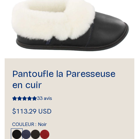
Pantoufle la Paresseuse
en cuir
33 avis
P
$113.29 USD
r
COULEUR :
Noir
i
N
M
B
R