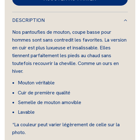
C
H
A
DESCRIPTION
R
Nos pantoufles de mouton, coupe basse pour
G
hommes sont sans contredit les favorites. La version
E
en cuir est plus luxueuse et insalissable. Elles
M
tiennent parfaitement les pieds au chaud sans
E
toutefois recouvrir la cheville. Comme un ours en
N
hiver.
T
.
Mouton véritable
.
Cuir de première qualité
.
Semelle de mouton amovible
Lavable
*La couleur peut varier légèrement de celle sur la
photo.